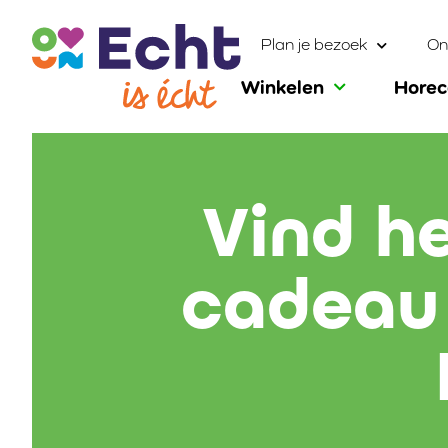
Plan je bezoek
On
Winkelen
Hore
Vind h
cadeau