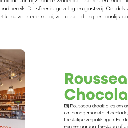
colade tot bijzondere woonaccessoires en mooie l
andbereik. De sfeer is gezellig en gastvrij. Ontdek 
htkunt voor een mooi, verrassend en persoonlijk c
Roussea
Chocol
Bij Rousseau draait alles om 
om handgemaakte chocolade, 
feestelijke verpakkingen. Een l
een verjaardag, feestdag of 