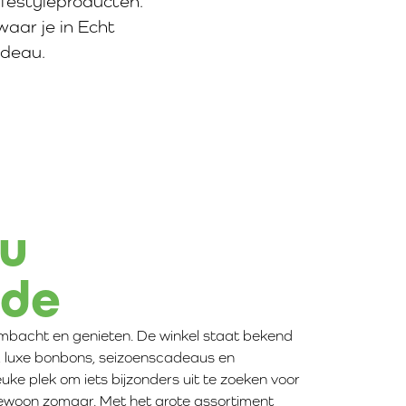
ifestyleproducten.
waar je in Echt
adeau.
u
ade
ambacht en genieten. De winkel staat bekend
luxe bonbons, seizoenscadeaus en
euke plek om iets bijzonders uit te zoeken voor
gewoon zomaar. Met het grote assortiment