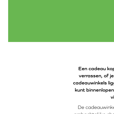
Een cadeau kope
verrassen, of j
cadeauwinkels ligg
kunt binnenlopen. 
v
De cadeauwinkel