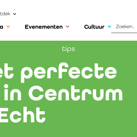
tdek
ca
Evenementen
Cultuur
tips
et perfecte
 in Centrum
Echt