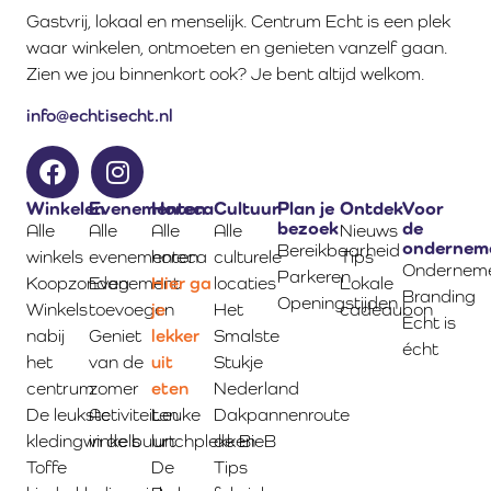
Gastvrij, lokaal en menselijk. Centrum Echt is een plek
waar winkelen, ontmoeten en genieten vanzelf gaan.
Zien we jou binnenkort ook? Je bent altijd welkom.
info@echtisecht.nl
Winkelen
Evenementen
Horeca
Cultuur
Plan je
Ontdek
Voor
bezoek
de
Alle
Alle
Alle
Alle
Nieuws
ondernem
Bereikbaarheid
winkels
evenementen
horeca
culturele
Tips
Onderneme
Parkeren
Koopzondag
Evenement
Hier ga
locaties
Lokale
Branding
Openingstijden
Winkels
toevoegen
je
Het
cadeaubon
Echt is
nabij
Geniet
lekker
Smalste
écht
het
van de
uit
Stukje
centrum
zomer
eten
Nederland
De leukste
Activiteiten
Leuke
Dakpannenroute
kledingwinkels
in de buurt
lunchplekken
de BieB
Toffe
De
Tips