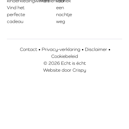
kinderkledingwinkels
Pannenfabriek
voor
Vind het
een
perfecte
nachtje
cadeau
weg
Contact
•
Privacy-verklaring
•
Disclaimer
•
Cookiebeleid
© 2026 Echt is écht
Website door
Crispy