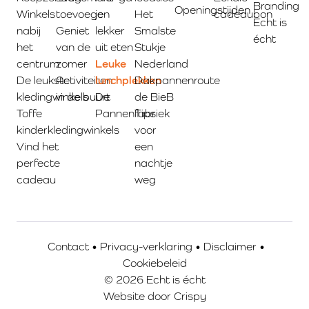
Branding
Openingstijden
Winkels
toevoegen
je
Het
cadeaubon
Echt is
nabij
Geniet
lekker
Smalste
écht
het
van de
uit eten
Stukje
centrum
zomer
Leuke
Nederland
De leukste
Activiteiten
lunchplekken
Dakpannenroute
kledingwinkels
in de buurt
De
de BieB
Toffe
Pannenfabriek
Tips
kinderkledingwinkels
voor
Vind het
een
perfecte
nachtje
cadeau
weg
Contact
•
Privacy-verklaring
•
Disclaimer
•
Cookiebeleid
© 2026 Echt is écht
Website door
Crispy