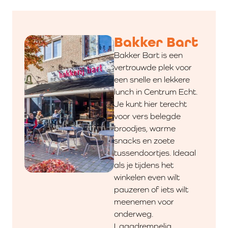
Bakker Bart
Bakker Bart is een
vertrouwde plek voor
een snelle en lekkere
lunch in Centrum Echt.
Je kunt hier terecht
voor vers belegde
broodjes, warme
snacks en zoete
tussendoortjes. Ideaal
als je tijdens het
winkelen even wilt
pauzeren of iets wilt
meenemen voor
onderweg.
Laagdrempelig,