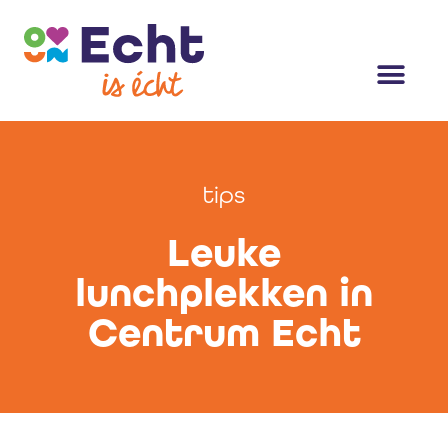
tips
Leuke
lunchplekken in
Centrum Echt