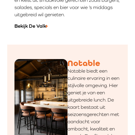
en kiest uit smaakvolle gerechten zoals burgers,
salades, specials en bier voor wie ’s middags
uitgebreid wil genieten.
Bekijk De Valk
Notable
Notable biedt een
culinaire ervaring in een
stijlvolle omgeving. Hier
geniet je van een
uitgebreide lunch. De
kaart bestaat uit
seizoensgerechten met
aandacht voor
ambacht, kwaliteit en