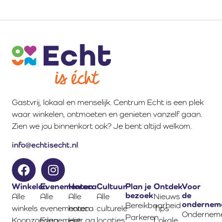
Gastvrij, lokaal en menselijk. Centrum Echt is een plek
waar winkelen, ontmoeten en genieten vanzelf gaan.
Zien we jou binnenkort ook? Je bent altijd welkom.
info@echtisecht.nl
Winkelen
Evenementen
Horeca
Cultuur
Plan je
Ontdek
Voor
bezoek
de
Alle
Alle
Alle
Alle
Nieuws
ondernem
Bereikbaarheid
winkels
evenementen
horeca
culturele
Tips
Onderneme
Parkeren
Koopzondag
Evenement
Hier ga
locaties
Lokale