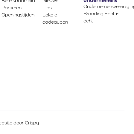
Bereikbaarheid
Nieuws
Ondernemersverenigin
Parkeren
Tips
Branding Echt is
Openingstijden
Lokale
écht
cadeaubon
bsite door
Crispy