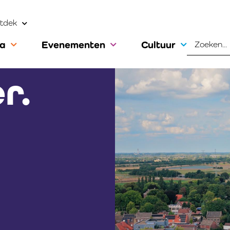
tdek
ca
Evenementen
Cultuur
r.