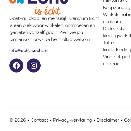
Alle winkels
Koopzondag
Winkels nabij
Gastvrij, lokaal en menselijk. Centrum Echt
centrum
is een plek waar winkelen, ontmoeten en
De leukste
genieten vanzelf gaan. Zien we jou
kledingwinke
binnenkort ook? Je bent altijd welkom.
Toffe
kinderkledin
info@echtisecht.nl
Vind het per
cadeau
© 2026 •
Contact
•
Privacy-verklaring
•
Disclaimer
•
Coo