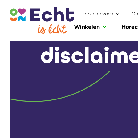
Plan je bezoek
On
Winkelen
Hore
disclaime