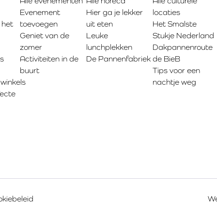
Alle evenementen
Alle horeca
Alle culturele
Evenement
Hier ga je lekker
locaties
 het
toevoegen
uit eten
Het Smalste
Geniet van de
Leuke
Stukje Nederland
zomer
lunchplekken
Dakpannenroute
ls
Activiteiten in de
De Pannenfabriek
de BieB
buurt
Tips voor een
gwinkels
nachtje weg
fecte
kiebeleid
We