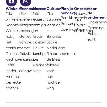
Winkelen
Evenementen
Horeca
Cultuur
Plan je
Ontdek
Voor
bezoek
de
Alle
Alle
Alle
Alle
Nieuws
ondernem
Bereikbaarheid
winkels
evenementen
horeca
culturele
Tips
Onderneme
Parkeren
Koopzondag
Evenement
Hier ga
locaties
Lokale
Branding
Openingstijden
Winkels
toevoegen
je
Het
cadeaubon
Echt is
nabij
Geniet
lekker
Smalste
écht
het
van de
uit eten
Stukje
centrum
zomer
Leuke
Nederland
De leukste
Activiteiten
lunchplekken
Dakpannenroute
kledingwinkels
in de buurt
De
de BieB
Toffe
Pannenfabriek
Tips
kinderkledingwinkels
voor
Vind het
een
perfecte
nachtje
cadeau
weg