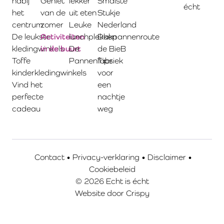
nabij
Geniet
lekker
Smalste
écht
het
van de
uit eten
Stukje
centrum
zomer
Leuke
Nederland
De leukste
Activiteiten
lunchplekken
Dakpannenroute
kledingwinkels
in de buurt
De
de BieB
Toffe
Pannenfabriek
Tips
kinderkledingwinkels
voor
Vind het
een
perfecte
nachtje
cadeau
weg
Contact
•
Privacy-verklaring
•
Disclaimer
•
Cookiebeleid
© 2026 Echt is écht
Website door
Crispy