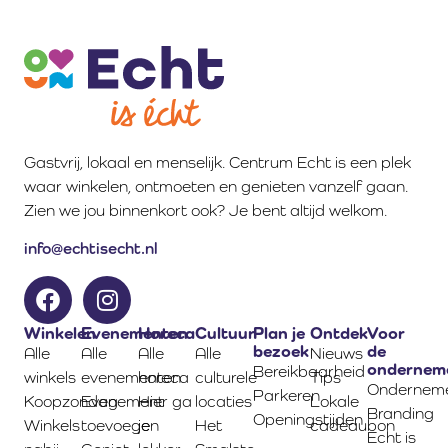
Gastvrij, lokaal en menselijk. Centrum Echt is een plek
waar winkelen, ontmoeten en genieten vanzelf gaan.
Zien we jou binnenkort ook? Je bent altijd welkom.
info@echtisecht.nl
Winkelen
Evenementen
Horeca
Cultuur
Plan je
Ontdek
Voor
bezoek
de
Alle
Alle
Alle
Alle
Nieuws
ondernem
Bereikbaarheid
winkels
evenementen
horeca
culturele
Tips
Onderneme
Parkeren
Koopzondag
Evenement
Hier ga
locaties
Lokale
Branding
Openingstijden
Winkels
toevoegen
je
Het
cadeaubon
Echt is