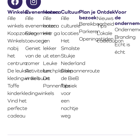
Winkelen
Evenementen
Horeca
Cultuur
Plan je
Ontdek
Voor
bezoek
de
Alle
Alle
Alle
Alle
Nieuws
ondernem
Bereikbaarheid
winkels
evenementen
horeca
culturele
Tips
Onderneme
Parkeren
Koopzondag
Evenement
Hier ga
locaties
Lokale
Branding
Openingstijden
Winkels
toevoegen
je
Het
cadeaubon
Echt is
nabij
Geniet
lekker
Smalste
écht
het
van de
uit eten
Stukje
centrum
zomer
Leuke
Nederland
De leukste
Activiteiten
lunchplekken
Dakpannenroute
kledingwinkels
in de buurt
De
de BieB
Toffe
Pannenfabriek
Tips
kinderkledingwinkels
voor
Vind het
een
perfecte
nachtje
cadeau
weg