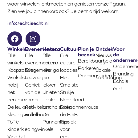
waar winkelen, ontmoeten en genieten vanzelf gaan.
Zien we jou binnenkort ook? Je bent altijd welkom.
info@echtisecht.nl
Winkelen
Evenementen
Horeca
Cultuur
Plan je
Ontdek
Voor
bezoek
de
Alle
Alle
Alle
Alle
Nieuws
ondernem
Bereikbaarheid
winkels
evenementen
horeca
culturele
Tips
Onderneme
Parkeren
Koopzondag
Evenement
Hier ga
locaties
Lokale
Branding
Openingstijden
Winkels
toevoegen
je
Het
cadeaubon
Echt is
nabij
Geniet
lekker
Smalste
écht
het
van de
uit eten
Stukje
centrum
zomer
Leuke
Nederland
De leukste
Activiteiten
lunchplekken
Dakpannenroute
kledingwinkels
in de buurt
De
de BieB
Toffe
Pannenfabriek
Tips
kinderkledingwinkels
voor
Vind het
een