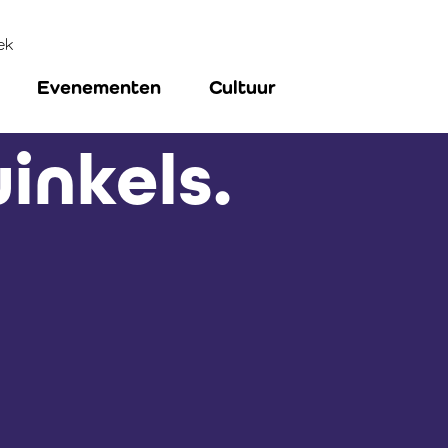
ek
Evenementen
Cultuur
nkels.