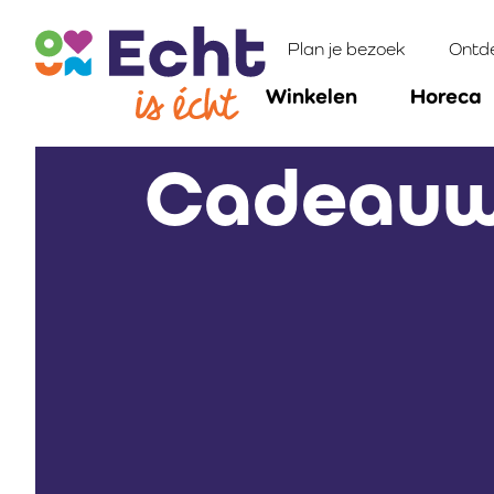
Plan je bezoek
Ontd
Winkelen
Horeca
Cadeauwi